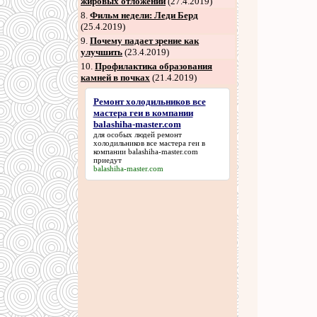
жировых отложений
(27.4.2019)
8
.
Фильм недели: Леди Берд
(25.4.2019)
9
.
Почему падает зрение как
улучшить
(23.4.2019)
10.
Профилактика образования
камней в почках
(21.4.2019)
Ремонт холодильников все
мастера геи в компании
balashiha-master.com
для особых людей
ремонт
холодильников все мастера геи в
компании balashiha-master.com
приедут
balashiha-master.com