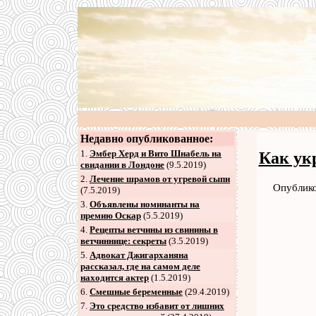
Недавно опубликованное:
1.
Эмбер Херд и Вито Шнабель на
Как ук
свидании в Лондоне
(9.5.2019)
2
.
Лечение шрамов от угревой сыпи
Опублико
(7.5.2019)
3
.
Объявлены номинанты на
премию Оскар
(5.5.2019)
4
.
Рецепты ветчины из свинины в
ветчиннице: секреты
(3.5.2019)
5
.
Адвокат Джигарханяна
рассказал, где на самом деле
находится актер
(1.5.2019)
6
.
Смешные беременные
(29.4.2019)
7
.
Это средство избавит от лишних