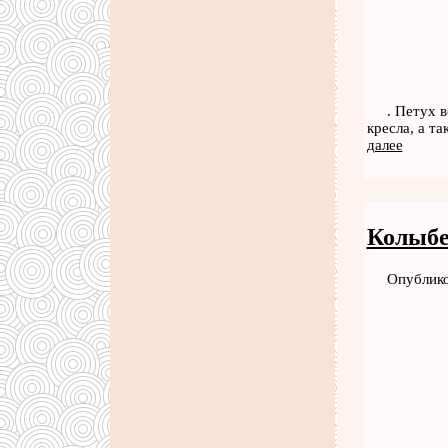
. Петух 
кресла, а т
далее
Колыбе
Опублико