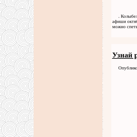
. Колыбе
афиши октяб
можно спет
Узнай 
Опублико