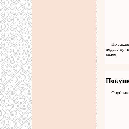
Но закав
подаче ну н
далее
Покупк
Опублико