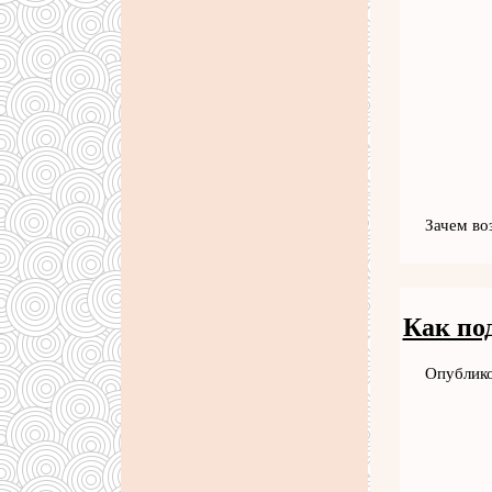
Зачем во
Как по
Опублико