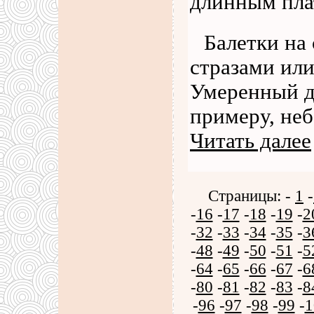
длинным пла
Балетки на 
стразами или
Умеренный де
примеру, неб
Читать далее
Страницы: -
1
-
-
16
-
17
-
18
-
19
-
2
-
32
-
33
-
34
-
35
-
3
-
48
-
49
-
50
-
51
-
5
-
64
-
65
-
66
-
67
-
6
-
80
-
81
-
82
-
83
-
8
-
96
-
97
-
98
-
99
-
1