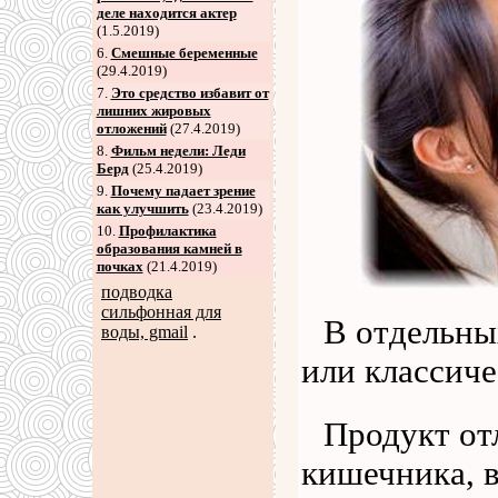
деле находится актер
(1.5.2019)
6
.
Смешные беременные
(29.4.2019)
7
.
Это средство избавит от
лишних жировых
отложений
(27.4.2019)
8
.
Фильм недели: Леди
Берд
(25.4.2019)
9
.
Почему падает зрение
как улучшить
(23.4.2019)
10.
Профилактика
образования камней в
почках
(21.4.2019)
подводка
сильфонная для
В отдельны
воды, gmail
.
или классиче
Продукт от
кишечника, 