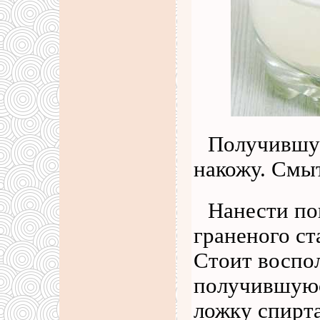
Получившую
накожу. Смы
Нанести по
граненого ст
Стоит воспол
получившуюс
ложку спирта