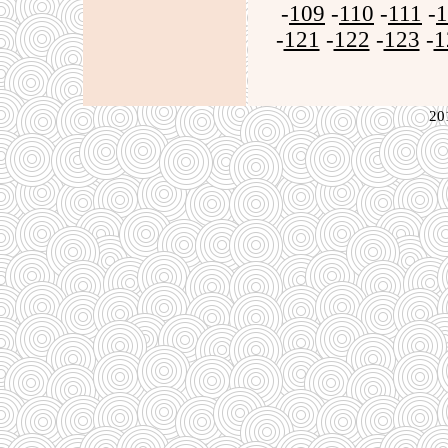
-
109
-
110
-
111
-
1
-
121
-
122
-
123
-
1
20