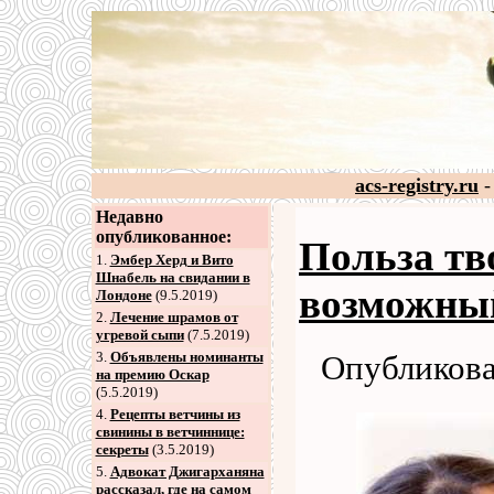
acs-registry.ru
-
Недавно
опубликованное:
Польза тв
1.
Эмбер Херд и Вито
Шнабель на свидании в
возможный
Лондоне
(9.5.2019)
2
.
Лечение шрамов от
угревой сыпи
(7.5.2019)
3
.
Объявлены номинанты
Опубликова
на премию Оскар
(5.5.2019)
4
.
Рецепты ветчины из
свинины в ветчиннице:
секреты
(3.5.2019)
5
.
Адвокат Джигарханяна
рассказал, где на самом