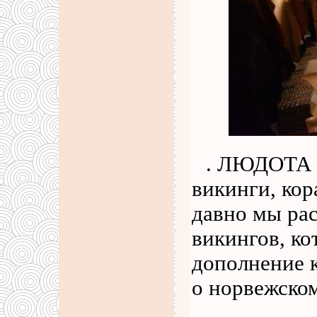
. ЛЮДОТА С
викинги, кор
давно мы рас
викингов, ко
дополнение к
о норвежско