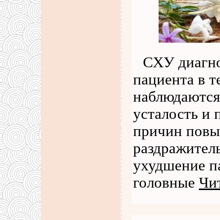
СХУ диагно
пациента в т
наблюдаются
усталость и
причин повы
раздражител
ухудшение п
головные
Чи