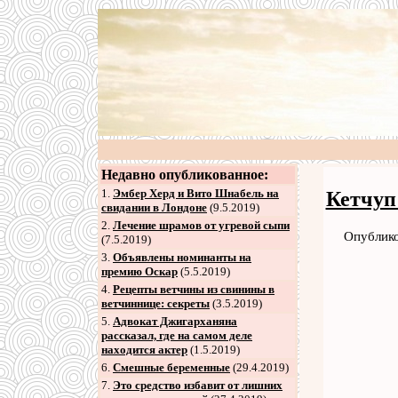
Недавно опубликованное:
1.
Эмбер Херд и Вито Шнабель на
Кетчуп
свидании в Лондоне
(9.5.2019)
2
.
Лечение шрамов от угревой сыпи
Опублико
(7.5.2019)
3
.
Объявлены номинанты на
премию Оскар
(5.5.2019)
4
.
Рецепты ветчины из свинины в
ветчиннице: секреты
(3.5.2019)
5
.
Адвокат Джигарханяна
рассказал, где на самом деле
находится актер
(1.5.2019)
6
.
Смешные беременные
(29.4.2019)
7
.
Это средство избавит от лишних