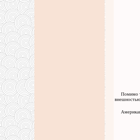
Помимо т
внешностью
Американ