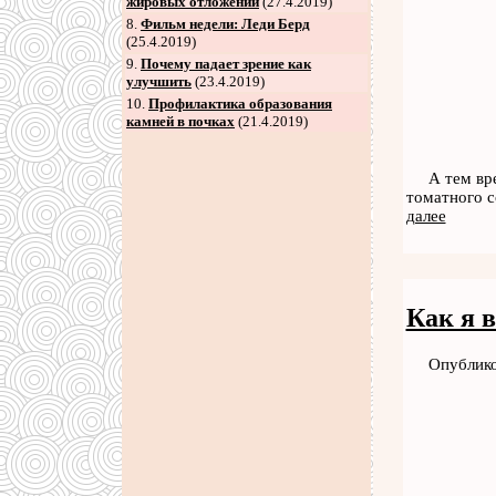
жировых отложений
(27.4.2019)
8
.
Фильм недели: Леди Берд
(25.4.2019)
9
.
Почему падает зрение как
улучшить
(23.4.2019)
10.
Профилактика образования
камней в почках
(21.4.2019)
А тем вр
томатного с
далее
Как я 
Опублико