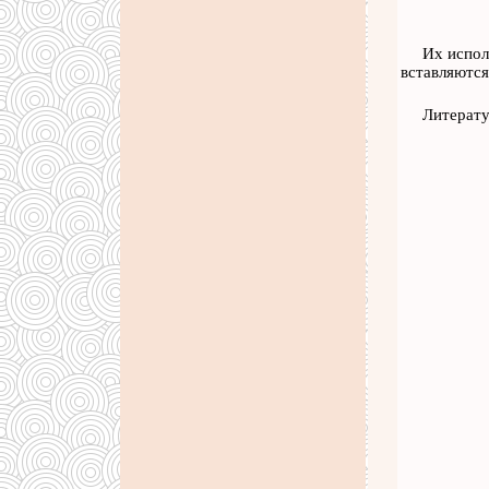
Их испол
вставляются
Литерату