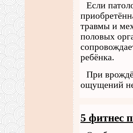
Если патол
приобретённа
травмы и ме
половых орга
сопровождае
ребёнка.
При врожд
ощущений не
5 фитнес 