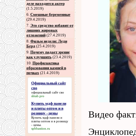
деле находится актер
(1.5.2019)
6
.
Смешные беременные
(29.4.2019)
7
.
Это средство избавит от
лишних жировых
отложений
(27.4.2019)
8
.
Фильм недели: Леди
Берд
(25.4.2019)
9
.
Почему падает зрение
как улучшить
(23.4.2019)
10.
Профилактика
образования камней в
почках
(21.4.2019)
Официальный сайт
сво
официальный сайт сво
shtab.pro
Купить мдф панели
и плиты оптом и в
Видео факт
розницу - цены
Купить мдф панели и
плиты оптом и в розницу
- цены
.
spbbastion.ru
Энциклопед