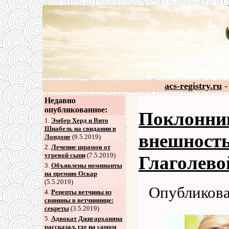
acs-registry.ru
-
Недавно
опубликованное:
Поклонни
1.
Эмбер Херд и Вито
Шнабель на свидании в
внешност
Лондоне
(9.5.2019)
2
.
Лечение шрамов от
угревой сыпи
(7.5.2019)
Глаголево
3
.
Объявлены номинанты
на премию Оскар
(5.5.2019)
Опубликова
4
.
Рецепты ветчины из
свинины в ветчиннице:
секреты
(3.5.2019)
5
.
Адвокат Джигарханяна
рассказал, где на самом