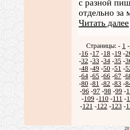
с разной пищ
отдельно за
Читать далее
Страницы: -
1
-
-
16
-
17
-
18
-
19
-
2
-
32
-
33
-
34
-
35
-
3
-
48
-
49
-
50
-
51
-
5
-
64
-
65
-
66
-
67
-
6
-
80
-
81
-
82
-
83
-
8
-
96
-
97
-
98
-
99
-
1
-
109
-
110
-
111
-
1
-
121
-
122
-
123
-
1
20