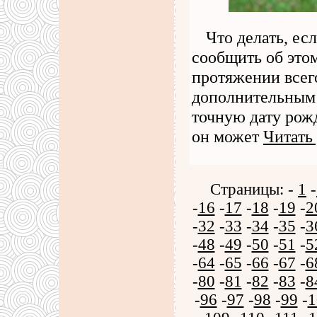
Что делать, ес
сообщить об это
протяжении всег
дополнительным 
точную дату рож
он может
Читать
Страницы: -
1
-
-
16
-
17
-
18
-
19
-
2
-
32
-
33
-
34
-
35
-
3
-
48
-
49
-
50
-
51
-
5
-
64
-
65
-
66
-
67
-
6
-
80
-
81
-
82
-
83
-
8
-
96
-
97
-
98
-
99
-
1