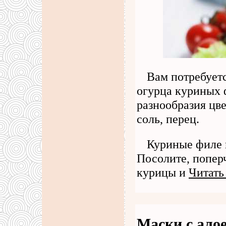
Вам потребует
огурца куриных 
разнообразия цв
соль, перец.
Куриные филе 
Посолите, попер
курицы и
Читать
Маски с алое