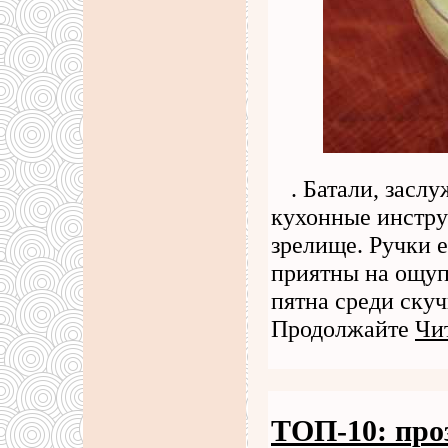
. Батали, засл
кухонные инстру
зрелище. Ручки 
приятны на ощуп
пятна среди ску
Продолжайте
Чи
ТОП-10: про