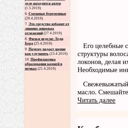
деле находится актер
(1.5.2019)
6
.
Смешные беременные
(29.4.2019)
7
.
Это средство избавит от
лишних жировых
отложений
(27.4.2019)
8
.
Фильм недели: Леди
Берд
(25.4.2019)
Его целебные 
9
.
Почему падает зрение
структуры волос
как улучшить
(23.4.2019)
10.
Профилактика
локонов, делая 
образования камней в
Необходимые ин
почках
(21.4.2019)
Свежевыжатый 
масло. Смешайте
Читать далее