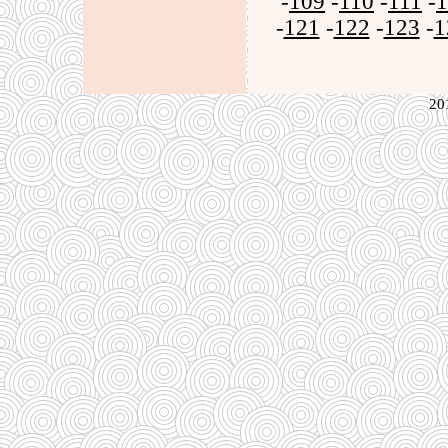
-
109
-
110
-
111
-
1
-
121
-
122
-
123
-
1
20