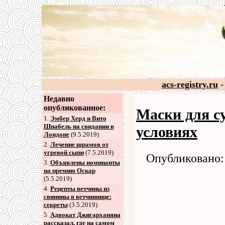
acs-registry.ru
-
Недавно
опубликованное:
Маски для с
1.
Эмбер Херд и Вито
Шнабель на свидании в
условиях
Лондоне
(9.5.2019)
2
.
Лечение шрамов от
угревой сыпи
(7.5.2019)
Опубликовано: 
3
.
Объявлены номинанты
на премию Оскар
(5.5.2019)
4
.
Рецепты ветчины из
свинины в ветчиннице:
секреты
(3.5.2019)
5
.
Адвокат Джигарханяна
рассказал, где на самом