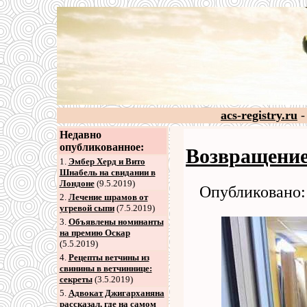
acs-registry.ru
-
Недавно
опубликованное:
Возвращение
1.
Эмбер Херд и Вито
Шнабель на свидании в
Лондоне
(9.5.2019)
Опубликовано: 
2
.
Лечение шрамов от
угревой сыпи
(7.5.2019)
3
.
Объявлены номинанты
на премию Оскар
(5.5.2019)
4
.
Рецепты ветчины из
свинины в ветчиннице:
секреты
(3.5.2019)
5
.
Адвокат Джигарханяна
рассказал, где на самом