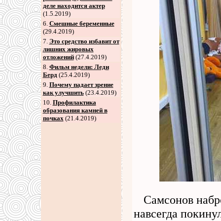
деле находится актер
(1.5.2019)
6
.
Смешные беременные
(29.4.2019)
7
.
Это средство избавит от
лишних жировых
отложений
(27.4.2019)
8
.
Фильм недели: Леди
Берд
(25.4.2019)
9
.
Почему падает зрение
как улучшить
(23.4.2019)
10.
Профилактика
образования камней в
почках
(21.4.2019)
Самсонов набр
навсегда покину