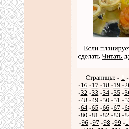
Если планируе
сделать
Читать д
Страницы: -
1
-
-
16
-
17
-
18
-
19
-
2
-
32
-
33
-
34
-
35
-
3
-
48
-
49
-
50
-
51
-
5
-
64
-
65
-
66
-
67
-
6
-
80
-
81
-
82
-
83
-
8
-
96
-
97
-
98
-
99
-
1