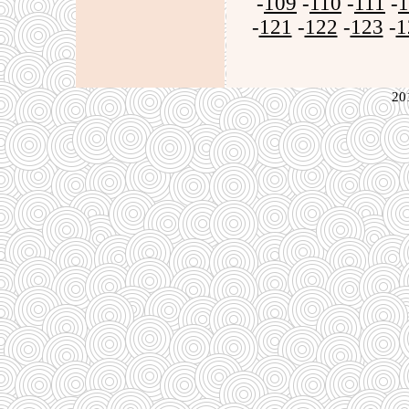
-
109
-
110
-
111
-
1
-
121
-
122
-
123
-
1
20