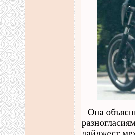
Она объяс
разногласиям
дайджест ме