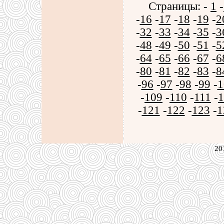
Страницы: -
1
-
-
16
-
17
-
18
-
19
-
2
-
32
-
33
-
34
-
35
-
3
-
48
-
49
-
50
-
51
-
5
-
64
-
65
-
66
-
67
-
6
-
80
-
81
-
82
-
83
-
8
-
96
-
97
-
98
-
99
-
1
-
109
-
110
-
111
-
1
-
121
-
122
-
123
-
1
20