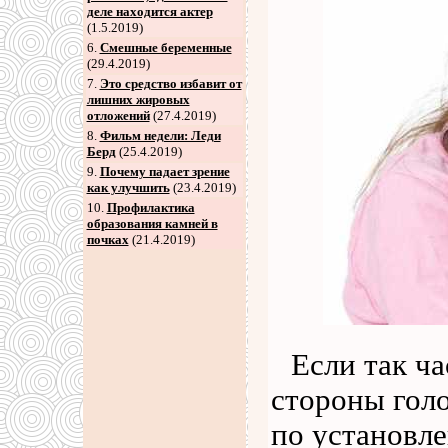
деле находится актер
(1.5.2019)
6
.
Смешные беременные
(29.4.2019)
7
.
Это средство избавит от
лишних жировых
отложений
(27.4.2019)
8
.
Фильм недели: Леди
Берд
(25.4.2019)
9
.
Почему падает зрение
как улучшить
(23.4.2019)
10.
Профилактика
образования камней в
почках
(21.4.2019)
Если так ча
стороны гол
по установле