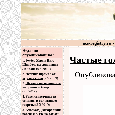
acs-registry.ru
-
Недавно
опубликованное:
Частые го
1.
Эмбер Херд и Вито
Шнабель на свидании в
Лондоне
(9.5.2019)
Опубликова
2
.
Лечение шрамов от
угревой сыпи
(7.5.2019)
3
.
Объявлены номинанты
на премию Оскар
(5.5.2019)
4
.
Рецепты ветчины из
свинины в ветчиннице:
секреты
(3.5.2019)
5
.
Адвокат Джигарханяна
рассказал, где на самом