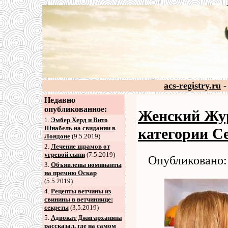
acs-registry.ru
-
Недавно
опубликованное:
Женский Жур
1.
Эмбер Херд и Вито
Шнабель на свидании в
категории С
Лондоне
(9.5.2019)
2
.
Лечение шрамов от
угревой сыпи
(7.5.2019)
Опубликовано: 
3
.
Объявлены номинанты
на премию Оскар
(5.5.2019)
4
.
Рецепты ветчины из
свинины в ветчиннице:
секреты
(3.5.2019)
5
.
Адвокат Джигарханяна
рассказал, где на самом