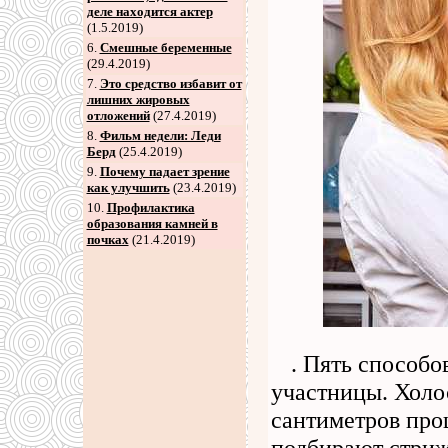
деле находится актер
(1.5.2019)
6
.
Смешные беременные
(29.4.2019)
7
.
Это средство избавит от
лишних жировых
отложений
(27.4.2019)
8
.
Фильм недели: Леди
Берд
(25.4.2019)
9
.
Почему падает зрение
как улучшить
(23.4.2019)
10.
Профилактика
образования камней в
почках
(21.4.2019)
. Пять способо
участницы. Холо
сантиметров про
подбирают стриж