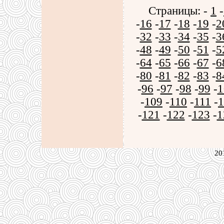
Страницы: -
1
-
-
16
-
17
-
18
-
19
-
2
-
32
-
33
-
34
-
35
-
3
-
48
-
49
-
50
-
51
-
5
-
64
-
65
-
66
-
67
-
6
-
80
-
81
-
82
-
83
-
8
-
96
-
97
-
98
-
99
-
1
-
109
-
110
-
111
-
1
-
121
-
122
-
123
-
1
20