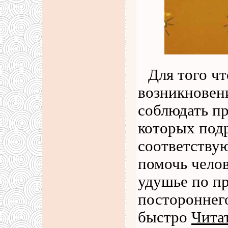
Для того ч
возникновени
соблюдать п
которых под
соответству
помочь чело
удушье по п
постороннег
быстро
Чита