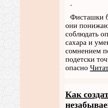
.
Фисташки б
они понижаю
соблюдать о
сахара и уме
сомнением по
подетски то
опасно
Читат
Как созда
незабывае