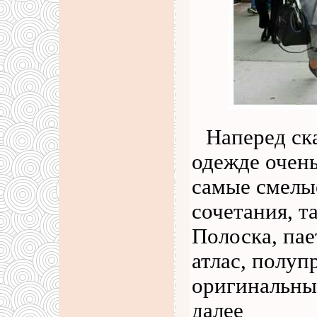
Наперед ск
одежде очень
самые смелы
сочетания, т
Полоска, пае
атлас, полуп
оригинальны
далее