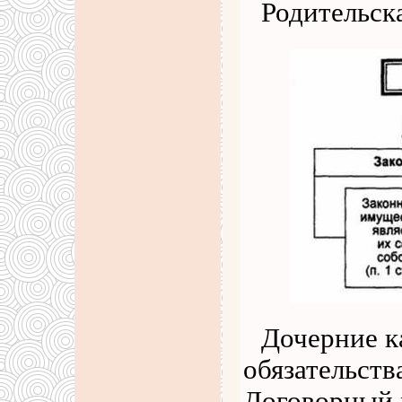
Родительска
Дочерние к
обязательств
Договорный 