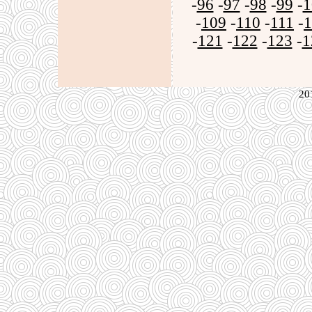
-
96
-
97
-
98
-
99
-
1
-
109
-
110
-
111
-
1
-
121
-
122
-
123
-
1
20