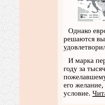
Однако евр
решаются вы
удовлетворил
И марка пер
году за тыся
пожелавшему
его желание,
условие.
Чит