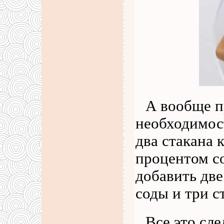
А вообще п
необходимост
два стакана
процентом с
добавить дв
соды и три с
Все это сл