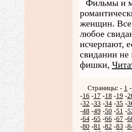
Фильмы и м
романтическ
женщин. Все 
любое свида
исчерпают, е
свидании не
фишки,
Чита
Страницы: -
1
-
-
16
-
17
-
18
-
19
-
2
-
32
-
33
-
34
-
35
-
3
-
48
-
49
-
50
-
51
-
5
-
64
-
65
-
66
-
67
-
6
-
80
-
81
-
82
-
83
-
8