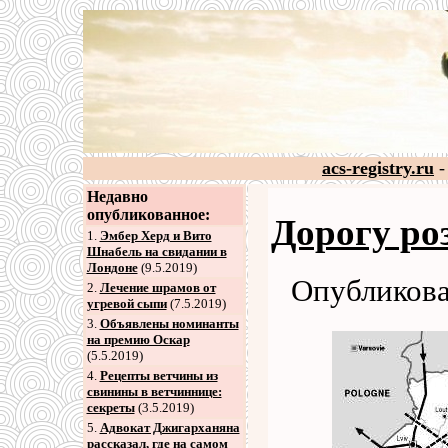
acs-registry.ru
-
Недавно
опубликованное:
Дорогу ро
1.
Эмбер Херд и Вито
Шнабель на свидании в
Лондоне
(9.5.2019)
Опубликова
2
.
Лечение шрамов от
угревой сыпи
(7.5.2019)
3
.
Объявлены номинанты
на премию Оскар
(5.5.2019)
4
.
Рецепты ветчины из
свинины в ветчиннице:
секреты
(3.5.2019)
5
.
Адвокат Джигарханяна
рассказал, где на самом